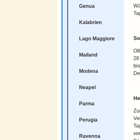
Wä
Genua
Ta
Kalabrien
So
Lago Maggiore
Ol
Mailand
28
bi
Modena
De
Neapel
He
Parma
Zu
Ve
Perugia
Ta
vo
Ravenna