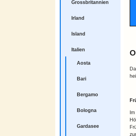
Grossbritannien
Irland
Island
Italien
O
Aosta
Da
he
Bari
Bergamo
Fr
Bologna
Im
Hö
Gardasee
Fr
zu