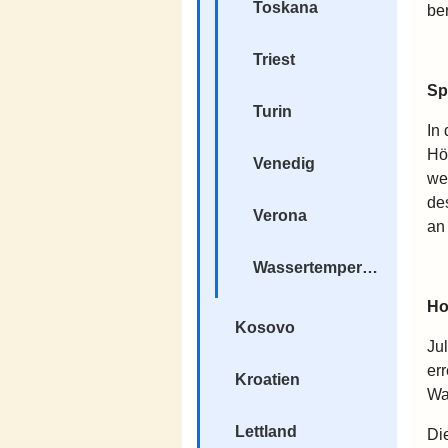
Toskana
be
Triest
Sp
Turin
In
Hö
Venedig
we
de
Verona
an 
Wassertemperatur
Ho
Kosovo
Ju
er
Kroatien
Wa
Lettland
Di