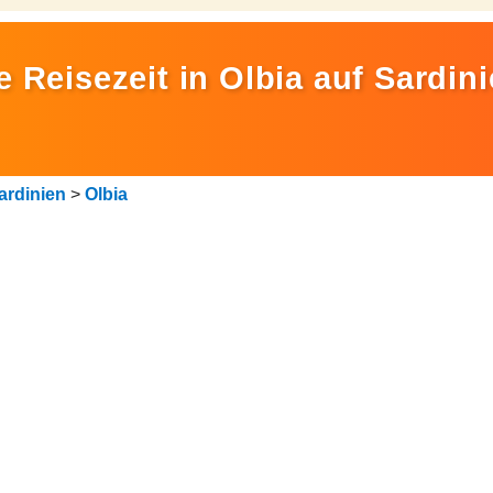
 Reisezeit in Olbia auf Sardin
ardinien
>
Olbia