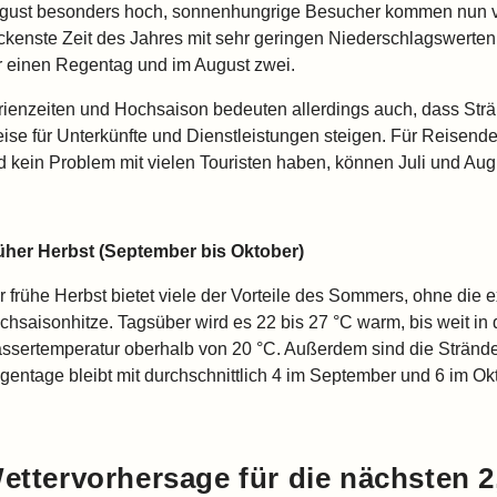
gust besonders hoch, sonnenhungrige Besucher kommen nun voll
ockenste Zeit des Jahres mit sehr geringen Niederschlagswerten –
r einen Regentag und im August zwei.
rienzeiten und Hochsaison bedeuten allerdings auch, dass Strä
eise für Unterkünfte und Dienstleistungen steigen. Für Reisen
d kein Problem mit vielen Touristen haben, können Juli und Augu
üher Herbst (September bis Oktober)
r frühe Herbst bietet viele der Vorteile des Sommers, ohne die 
chsaisonhitze. Tagsüber wird es 22 bis 27 °C warm, bis weit in 
ssertemperatur oberhalb von 20 °C. Außerdem sind die Strände 
gentage bleibt mit durchschnittlich 4 im September und 6 im Ok
ettervorhersage für die nächsten 2