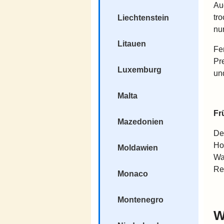
Au
tr
Liechtenstein
nu
Litauen
Fe
Pr
Luxemburg
un
Malta
Fr
Mazedonien
De
Ho
Moldawien
Wa
Re
Monaco
Montenegro
W