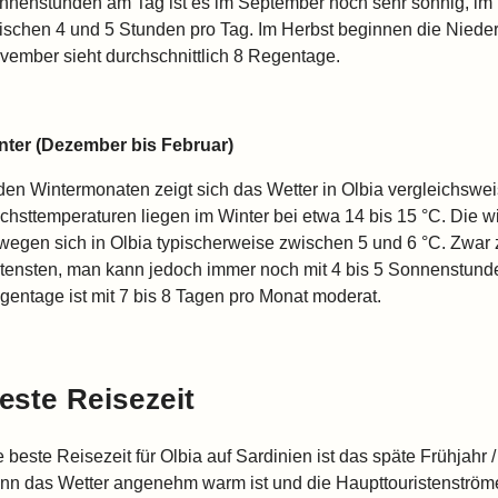
nnenstunden am Tag ist es im September noch sehr sonnig, im
ischen 4 und 5 Stunden pro Tag. Im Herbst beginnen die Nied
vember sieht durchschnittlich 8 Regentage.
nter (Dezember bis Februar)
 den Wintermonaten zeigt sich das Wetter in Olbia vergleichswei
chsttemperaturen liegen im Winter bei etwa 14 bis 15 °C. Die w
wegen sich in Olbia typischerweise zwischen 5 und 6 °C. Zwar 
ltensten, man kann jedoch immer noch mit 4 bis 5 Sonnenstund
gentage ist mit 7 bis 8 Tagen pro Monat moderat.
este Reisezeit
e beste Reisezeit für Olbia auf Sardinien ist das späte Frühjahr
nn das Wetter angenehm warm ist und die Haupttouristenströme