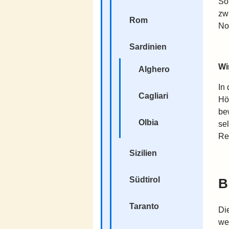
So
zw
Rom
No
Sardinien
Wi
Alghero
In
Cagliari
Hö
be
Olbia
se
Re
Sizilien
Südtirol
B
Taranto
Di
we