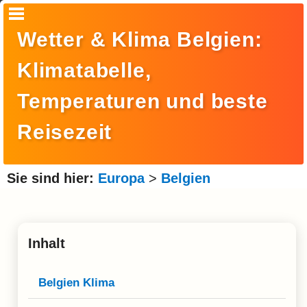
Startseite
Wetter & Klima Belgien:
Suche
Klimatabelle,
Europa
Temperaturen und beste
Amerika
Reisezeit
Asien
Afrika
Sie sind hier:
Europa
>
Belgien
Ozeanien
Arktis
Inhalt
Antarktis
Reisemonat
Belgien Klima