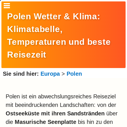
Startseite
Polen Wetter & Klima:
Suche
Klimatabelle,
Europa
Temperaturen und beste
Amerika
Reisezeit
Asien
Afrika
Sie sind hier:
Europa
>
Polen
Ozeanien
Arktis
Polen ist ein abwechslungsreiches Reiseziel
mit beeindruckenden Landschaften: von der
Antarktis
Ostseeküste mit ihren Sandstränden
über
Reisemonat
die
Masurische Seenplatte
bis hin zu den