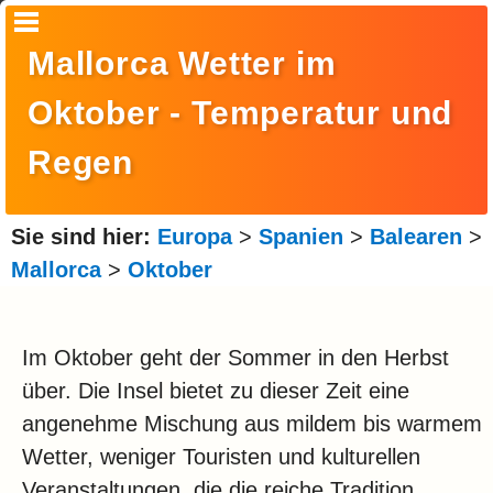
Startseite
Mallorca Wetter im
Suche
Oktober - Temperatur und
Europa
Regen
Amerika
Asien
Sie sind hier:
Europa
>
Spanien
>
Balearen
>
Mallorca
>
Oktober
Afrika
Ozeanien
Im Oktober geht der Sommer in den Herbst
Arktis
über. Die Insel bietet zu dieser Zeit eine
Antarktis
angenehme Mischung aus mildem bis warmem
Reisemonat
Wetter, weniger Touristen und kulturellen
Veranstaltungen, die die reiche Tradition