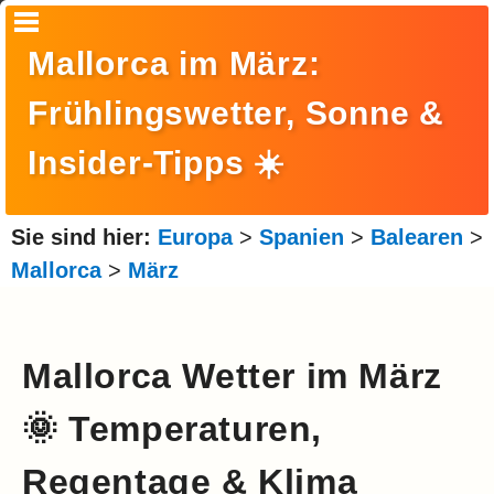
Startseite
Mallorca im März:
Suche
Frühlingswetter, Sonne &
Europa
Insider-Tipps ☀️
Amerika
Asien
Sie sind hier:
Europa
>
Spanien
>
Balearen
>
Mallorca
>
März
Afrika
Ozeanien
Arktis
Mallorca Wetter im März
Antarktis
🌞 Temperaturen,
Reisemonat
Regentage & Klima