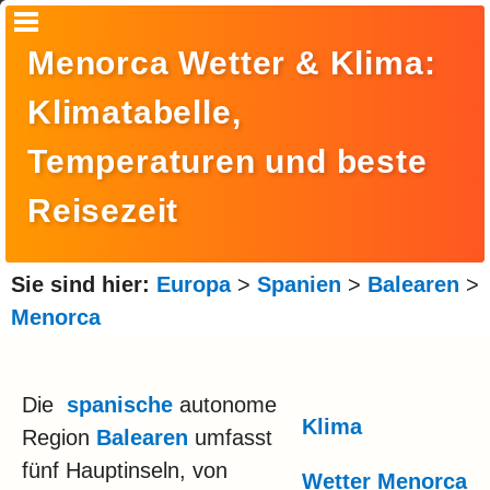
Startseite
Menorca Wetter & Klima:
Suche
Klimatabelle,
Europa
Temperaturen und beste
Amerika
Reisezeit
Asien
Afrika
Sie sind hier:
Europa
>
Spanien
>
Balearen
>
Ozeanien
Menorca
Arktis
Die
spanische
autonome
Antarktis
Klima
Region
Balearen
umfasst
Reisemonat
fünf Hauptinseln, von
Wetter Menorca