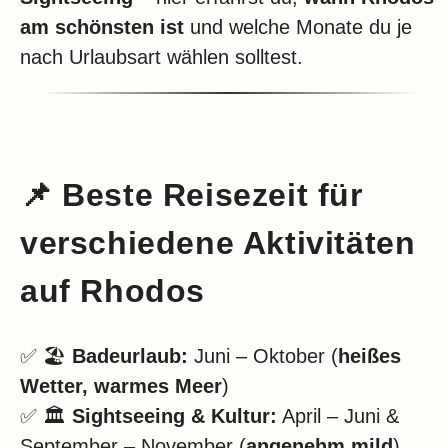
Klima
am schönsten ist
und welche Monate du je
Impressum & Datenschutz
nach Urlaubsart wählen solltest.
📌 Beste Reisezeit für
verschiedene Aktivitäten
auf Rhodos
✅ 🏖️
Badeurlaub:
Juni – Oktober (
heißes
Wetter, warmes Meer
)
✅ 🏛️
Sightseeing & Kultur:
April – Juni &
September – November (
angenehm mild
)