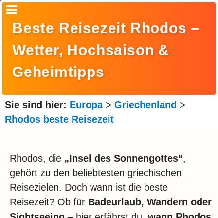
Startseite
Beste Reisezeit Rhodos –
Suche
Wetter, Hochsaison &
Europa
Geheimtipps
Amerika
Asien
Sie sind hier:
Europa
>
Griechenland
>
Rhodos beste Reisezeit
Afrika
Ozeanien
Rhodos, die
„Insel des Sonnengottes“
,
Arktis
gehört zu den beliebtesten griechischen
Antarktis
Reisezielen. Doch wann ist die beste
Reisemonat
Reisezeit? Ob für
Badeurlaub, Wandern oder
Sightseeing
– hier erfährst du,
wann Rhodos