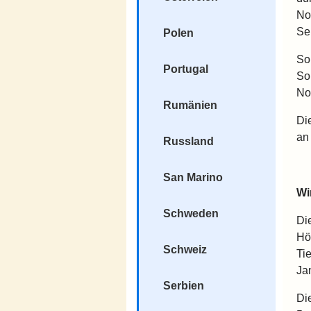
No
Se
Polen
So
Portugal
So
No
Rumänien
Di
an
Russland
San Marino
Wi
Schweden
Di
Hö
Schweiz
Ti
Ja
Serbien
Di