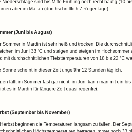
e Niederschläge sind bis Mitte Frühling noch recht häufig (10 b
hmen aber im Mai ab (durchschnittlich 7 Regentage).
mmer (Juni bis August)
r Sommer in Mardin ist sehr heiß und trocken. Die durchschnitt
reichen im Juni 33 °C und steigen und steigen im Hochsommer 
nd mit durchschnittlichen Tiefsttemperaturen von 18 bis 22 °C w
e Sonne scheint in dieser Zeit ungefähr 12 Stunden täglich.
gen fällt im Sommer fast gar nicht, im Juni kann man mit ein b
ibt es in Mardin für längere Zeit quasi regenfrei.
rbst (September bis November)
 Herbst beginnen die Temperaturen langsam zu fallen. Der Sept
rchschnittlichen Höchsttemperaturen betragen immer noch 33 bis 