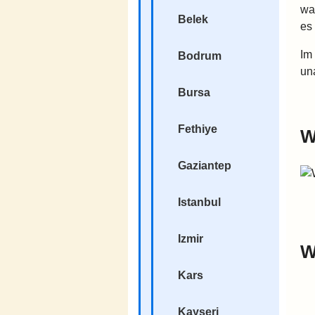
wa
Belek
es 
Im
Bodrum
un
Bursa
Fethiye
W
Gaziantep
Istanbul
Izmir
W
Kars
Kayseri