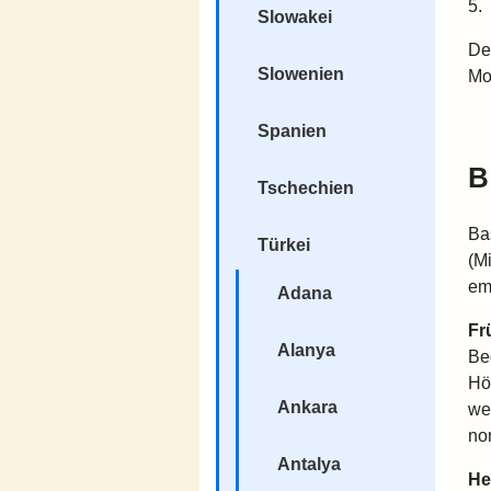
5.
Slowakei
Der
Slowenien
Mo
Spanien
B
Tschechien
Ba
Türkei
(M
em
Adana
Fr
Alanya
Be
Hö
Ankara
we
no
Antalya
He