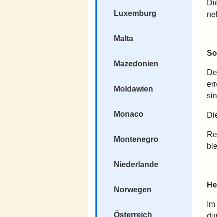
Di
Luxemburg
ne
Malta
So
Mazedonien
De
er
Moldawien
si
Monaco
Di
Re
Montenegro
ble
Niederlande
He
Norwegen
Im
Österreich
du