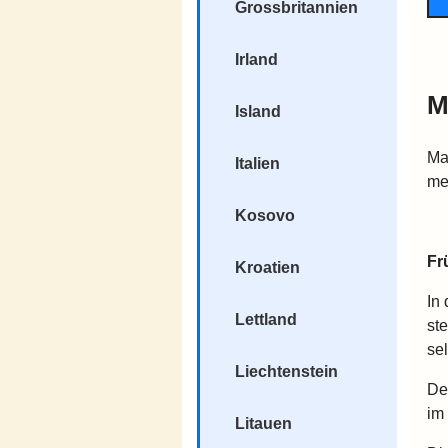
Grossbritannien
Irland
M
Island
Ma
Italien
me
Kosovo
Fr
Kroatien
In
Lettland
st
se
Liechtenstein
De
im
Litauen