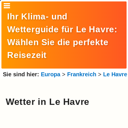
Startseite
Ihr Klima- und
Suche
Wetterguide für Le Havre:
Europa
Wählen Sie die perfekte
Amerika
Reisezeit
Asien
Afrika
Sie sind hier:
Europa
>
Frankreich
>
Le Havre
Ozeanien
Arktis
Wetter in Le Havre
Antarktis
Reisemonat