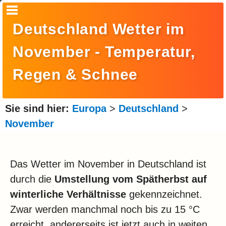
Startseite
Deutschland Wetter im
Suche
November - Temperatur,
Europa
Regen & Schnee
Amerika
Asien
Sie sind hier:
Europa
>
Deutschland
>
November
Afrika
Ozeanien
Das Wetter im November in Deutschland ist
Arktis
durch die
Umstellung vom Spätherbst auf
Antarktis
winterliche Verhältnisse
gekennzeichnet.
Reisemonat
Zwar werden manchmal noch bis zu 15 °C
erreicht, andererseits ist jetzt auch in weiten