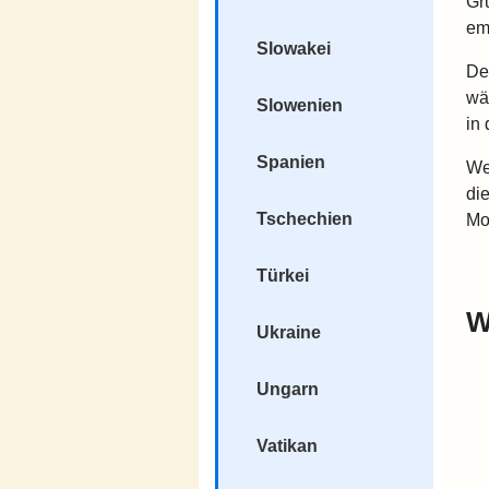
Gr
em
Slowakei
De
wä
Slowenien
in 
Spanien
We
di
Tschechien
Mo
Türkei
W
Ukraine
Ungarn
Vatikan