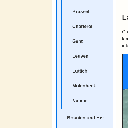
Brüssel
L
Charleroi
Ch
km
Gent
in
Leuven
Lüttich
Molenbeek
Namur
Bosnien und Herzegowina