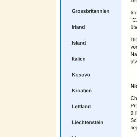
Di
Grossbritannien
Im
°C
Irland
üb
Di
Island
von
Na
Italien
je
Kosovo
Ni
Kroatien
Ch
Pr
Lettland
9 
Sch
Liechtenstein
lie