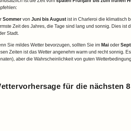
undsätzlich ist die Zeit vom
späten Frühjahr bis zum frühen H
pfehlen:
r
Sommer
von
Juni bis August
ist in Charleroi die klimatisch b
rmste Zeit des Jahres, die Tage sind lang und sonnig. Dies ist d
der Stadt.
nn Sie mildes Wetter bevorzugen, sollten Sie im
Mai
oder
Sep
esen Zeiten ist das Wetter angenehm warm und recht sonnig. Es
naten), aber die Wahrscheinlichkeit von guten Wetterbedingunge
ettervorhersage für die nächsten 8