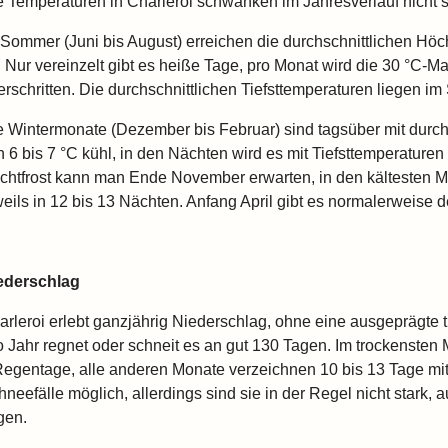
e Temperaturen in Charleroi schwanken im Jahresverlauf nicht s
 Sommer (Juni bis August) erreichen die durchschnittlichen Höc
. Nur vereinzelt gibt es heiße Tage, pro Monat wird die 30 °C-Ma
erschritten. Die durchschnittlichen Tiefsttemperaturen liegen i
e Wintermonate (Dezember bis Februar) sind tagsüber mit durch
 6 bis 7 °C kühl, in den Nächten wird es mit Tiefsttemperaturen 
chtfrost kann man Ende November erwarten, in den kältesten Mo
weils in 12 bis 13 Nächten. Anfang April gibt es normalerweise d
ederschlag
arleroi erlebt ganzjährig Niederschlag, ohne eine ausgeprägte 
o Jahr regnet oder schneit es an gut 130 Tagen. Im trockensten 
Regentage, alle anderen Monate verzeichnen 10 bis 13 Tage mit
neefälle möglich, allerdings sind sie in der Regel nicht stark, 
gen.