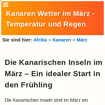
Startseite
Kanaren Wetter im März -
Suche
Temperatur und Regen
Europa
Amerika
Sie sind hier:
Afrika
>
Kanaren
>
März
Asien
Afrika
Die Kanarischen Inseln im
Ozeanien
März – Ein idealer Start in
Arktis
den Frühling
Antarktis
Reisemonat
Die Kanarischen Inseln sind im März ein