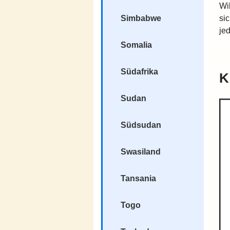
Wi
si
Simbabwe
jed
Somalia
Südafrika
K
Sudan
Südsudan
Swasiland
Tansania
Togo