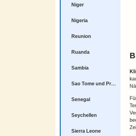
Niger
Nigeria
Reunion
Ruanda
B
Sambia
Kl
ka
Sao Tome und Principe
Nä
Fü
Senegal
Tem
Ve
Seychellen
be
Ze
Sierra Leone