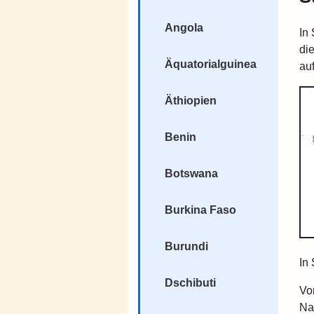
Angola
In
di
Äquatorialguinea
au
Äthiopien
Benin
Botswana
Burkina Faso
Burundi
In
Dschibuti
V
Nac