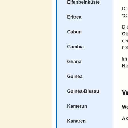
Elfenbeinküste
Di
°C
Eritrea
Di
Gabun
Ok
de
Gambia
he
Im
Ghana
Ni
Guinea
W
Guinea-Bissau
Kamerun
We
Ak
Kanaren