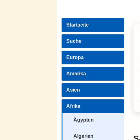
Startseite
Suche
Europa
Amerika
Asien
Afrika
Ägypten
Algerien
S