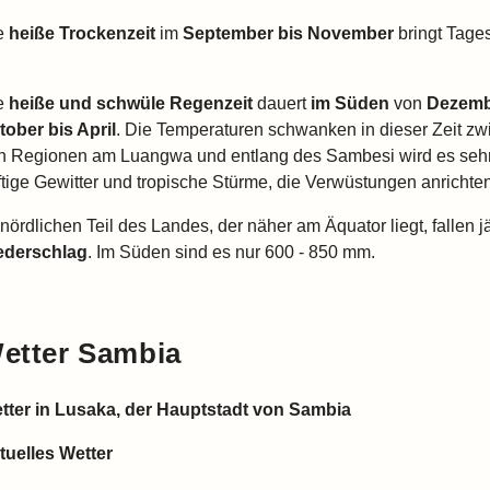
e
heiße Trockenzeit
im
September bis November
bringt Tage
.
e
heiße und schwüle Regenzeit
dauert
im Süden
von
Dezembe
tober bis April
. Die Temperaturen schwanken in dieser Zeit zw
n Regionen am Luangwa und entlang des Sambesi wird es sehr
ftige Gewitter und tropische Stürme, die Verwüstungen anricht
 nördlichen Teil des Landes, der näher am Äquator liegt, fallen 
ederschlag
. Im Süden sind es nur 600 - 850 mm.
etter Sambia
tter in Lusaka, der Hauptstadt von Sambia
tuelles Wetter