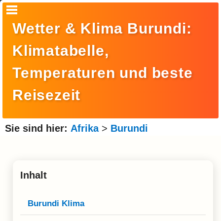
Startseite
Wetter & Klima Burundi:
Suche
Klimatabelle,
Europa
Temperaturen und beste
Amerika
Reisezeit
Asien
Afrika
Sie sind hier:
Afrika
>
Burundi
Ozeanien
Arktis
Inhalt
Antarktis
Reisemonat
Burundi Klima