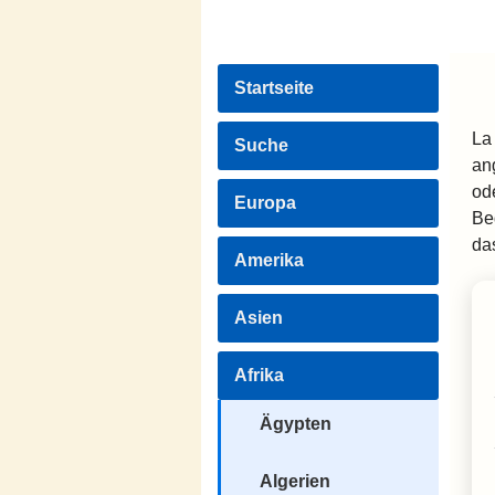
Startseite
La
Suche
an
od
Europa
Be
da
Amerika
Asien
Afrika
Ägypten
Algerien