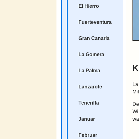
El Hierro
Fuerteventura
Gran Canaria
La Gomera
K
La Palma
La
Lanzarote
Mi
Teneriffa
De
Wi
wa
Januar
Februar