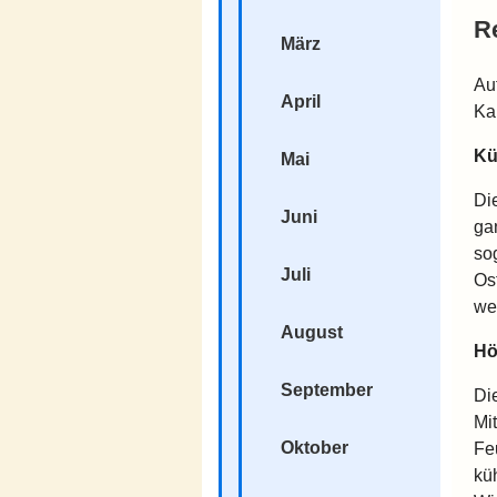
R
März
Au
April
Ka
Kü
Mai
Di
Juni
ga
so
Juli
Os
we
August
Hö
September
Di
Mi
Oktober
Fe
kü