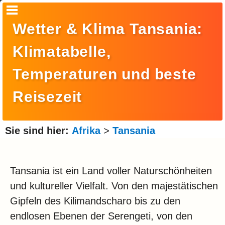
Startseite
Wetter & Klima Tansania:
Suche
Klimatabelle,
Europa
Temperaturen und beste
Amerika
Reisezeit
Asien
Afrika
Sie sind hier:
Afrika
>
Tansania
Ozeanien
Arktis
Tansania ist ein Land voller Naturschönheiten
und kultureller Vielfalt. Von den majestätischen
Antarktis
Gipfeln des Kilimandscharo bis zu den
Reisemonat
endlosen Ebenen der Serengeti, von den