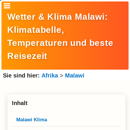
Startseite
Wetter & Klima Malawi:
Suche
Klimatabelle,
Europa
Temperaturen und beste
Amerika
Reisezeit
Asien
Afrika
Sie sind hier:
Afrika
>
Malawi
Ozeanien
Arktis
Inhalt
Antarktis
Reisemonat
Malawi Klima