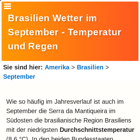
Startseite
Brasilien Wetter im
Suche
September - Temperatur
Europa
und Regen
Amerika
Asien
Sie sind hier:
Amerika
>
Brasilien
>
September
Afrika
Ozeanien
Wie so häufig im Jahresverlauf ist auch im
Arktis
September die Serra da Mantiqueira im
Antarktis
Südosten die brasilianische Region Brasiliens
Reisemonat
mit der niedrigsten
Durchschnittstemperatur
(8,6 °C). In den beiden Bundesstaaten