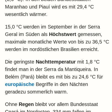
Klima
Maranhao und Piauí wird es mit 29,4 °C
Impressum & Datenschutz
wesentlich wärmer.
15,0 °C werden im September in der Serra
Geral im Süden als
Höchstwert
gemessen,
maximale monatliche Werte von bis zu 36,5 °C
werden im nordöstlichen Brasilien erreicht.
Die geringste
Nachttemperatur
mit 1,8 °C
findet man in der Serra da Mantiqueira. In
Belém (Pará) bleibt es mit bis zu 24,6 °C für
europäische
Begriffe in den Nächten
geradezu sommerlich warm.
Ohne
Regen
bleibt vor allem Bundesstaat
Ceará im Nordosten, 334 mm fallen im