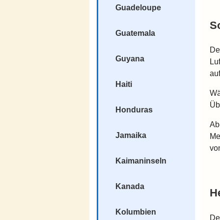
Guadeloupe
S
Guatemala
De
Guyana
Lu
au
Haiti
Wä
Üb
Honduras
Ab
Jamaika
Me
vo
Kaimaninseln
Kanada
H
Kolumbien
De