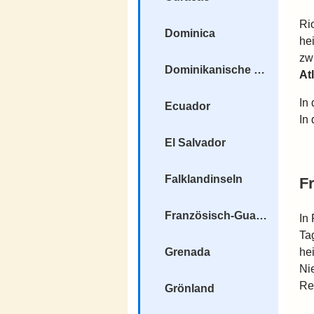
Ri
Dominica
he
zw
Dominikanische Republik
At
In
Ecuador
In
El Salvador
Falklandinseln
F
Französisch-Guayana
In
Ta
Grenada
he
Ni
Re
Grönland