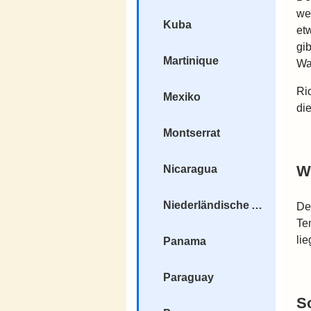
we
Kuba
et
gi
Martinique
Was
Ri
Mexiko
di
Montserrat
W
Nicaragua
Niederländische Antillen
De
Te
li
Panama
Paraguay
S