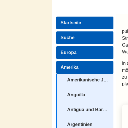
Startseite
pu
Suche
St
Ga
We
Europa
In
Amerika
mö
zu
Amerikanische Jungferninseln
pl
Anguilla
Antigua und Barbuda
Argentinien