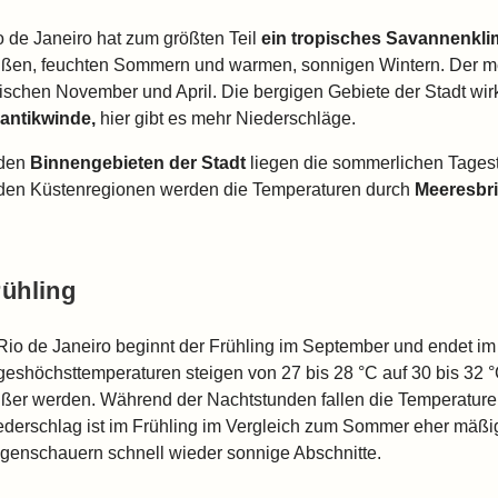
o de Janeiro hat zum größten Teil
ein tropisches Savannenkli
ißen, feuchten Sommern und warmen, sonnigen Wintern. Der me
ischen November und April. Die bergigen Gebiete der Stadt wir
lantikwinde,
hier gibt es mehr Niederschläge.
 den
Binnengebieten der Stadt
liegen die sommerlichen Tagest
 den Küstenregionen werden die Temperaturen durch
Meeresbr
rühling
 Rio de Janeiro beginnt der Frühling im September und endet im
geshöchsttemperaturen steigen von 27 bis 28 °C auf 30 bis 32 °
ißer werden. Während der Nachtstunden fallen die Temperature
ederschlag ist im Frühling im Vergleich zum Sommer eher mäßi
genschauern schnell wieder sonnige Abschnitte.