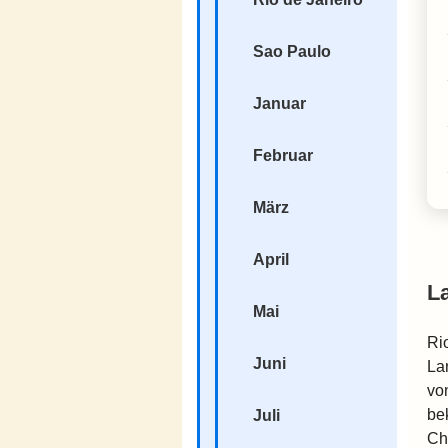
Sao Paulo
Januar
Februar
März
April
L
Mai
Ri
Juni
La
vo
be
Juli
Ch