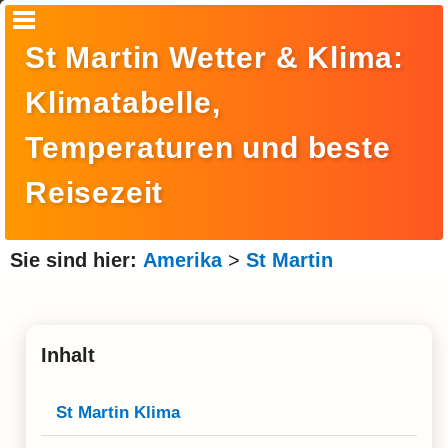
Startseite
St Martin Wetter & Klima:
Suche
Klimatabelle,
Europa
Temperaturen und beste
Amerika
Reisezeit
Asien
Afrika
Sie sind hier:
Amerika
>
St Martin
Ozeanien
Arktis
Inhalt
Antarktis
Reisemonat
St Martin Klima