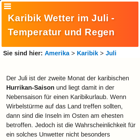
Startseite
Karibik Wetter im Juli -
Suche
Temperatur und Regen
Europa
Amerika
Sie sind hier:
Amerika
>
Karibik
>
Juli
Asien
Afrika
Der Juli ist der zweite Monat der karibischen
Hurrikan-Saison
und liegt damit in der
Ozeanien
Nebensaison für einen Karibikurlaub. Wenn
Arktis
Wirbelstürme auf das Land treffen sollten,
dann sind die Inseln im Osten am ehesten
Antarktis
betroffen. Jedoch ist die Wahrscheinlichkeit für
Reisemonat
ein solches Unwetter nicht besonders