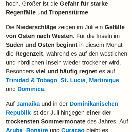
Klima
hoch. Größer ist die
Gefahr für starke
Regenfälle
und
Tropenstürme
Impressum & Datenschutz
Die
Niederschläge
zeigen im Juli ein
Gefälle
von Osten nach Westen
. Für die Inseln im
Süden und Osten beginnt
in diesem Monat
die
Regenzeit
, während es auf den westlichen
und nördlichen Inseln wieder trockener wird.
Besonders
viel und häufig regnet
es auf
Trinidad & Tobago
,
St. Lucia
,
Martinique
und
Dominica
.
Auf
Jamaika
und in der
Dominikanischen
Republik
ist der Juli hingegen
einer der
trockensten Sommermonate
des Jahres. Auf
Aruba
,
Bonaire
und
Curaçao
bleibt es