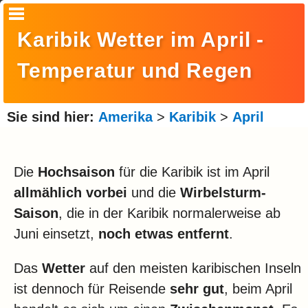
Startseite
Karibik Wetter im April -
Suche
Temperatur und Regen
Europa
Amerika
Sie sind hier:
Amerika
>
Karibik
>
April
Asien
Afrika
Die
Hochsaison
für die Karibik ist im April
allmählich vorbei
und die
Wirbelsturm-
Ozeanien
Saison
, die in der Karibik normalerweise ab
Arktis
Juni einsetzt,
noch etwas entfernt
.
Antarktis
Das
Wetter
auf den meisten karibischen Inseln
Reisemonat
ist dennoch für Reisende
sehr gut
, beim April