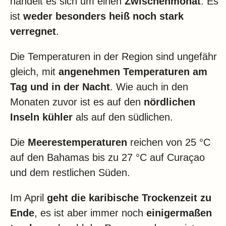
handelt es sich um einen
Zwischenmonat
. Es
Klima
ist
weder besonders heiß noch stark
Impressum & Datenschutz
verregnet
.
Die Temperaturen in der Region sind ungefähr
gleich, mit
angenehmen Temperaturen am
Tag und in der Nacht
. Wie auch in den
Monaten zuvor ist es auf den
nördlichen
Inseln kühler
als auf den südlichen.
Die
Meerestemperaturen
reichen von 25 °C
auf den Bahamas bis zu 27 °C auf Curaçao
und dem restlichen Süden.
Im April
geht die karibische Trockenzeit zu
Ende
, es ist aber immer noch
einigermaßen