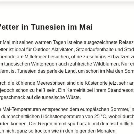
etter in Tunesien im Mai
r Mai mit seinen warmen Tagen ist eine ausgezeichnete Reisez
tter ist ideal für Outdoor-Aktivitäten, Strandaufenthalte und St
rienorte am Mittelmeer besuchen, ohne zu sehr ins Schwitzen 
m tunesischen Winterregen auch zahlreiche Wildblumen. Nur e
tfernt ist Tunesien das perfekte Land, um schon im Mai den So
rch die kühlende Meeresbrisen sind die Küstenorte jetzt sehr 
 jedoch schon zu heiß sein. Ein Kamelritt bei Ihrem Strandresort
rgeschmack auf die tunesische Wüste.
e Mai-Temperaturen entsprechen dem europäischen Sommer, in
t durchschnittlichen Höchsttemperaturen von 25 °C, wobei durc
rden können. Der Regen nimmt spürbar ab, mit durchschnittlich 
ch nicht ganz so trocken wie in den folgenden Monaten.