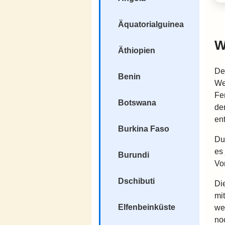
Äquatorialguinea
W
Äthiopien
De
Benin
We
Fe
Botswana
de
en
Burkina Faso
Du
es
Burundi
Vo
Dschibuti
Di
mi
Elfenbeinküste
we
no