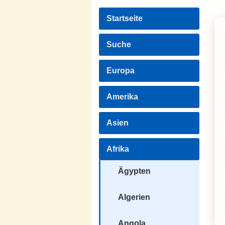
Startseite
Suche
Europa
Amerika
Asien
Afrika
Ägypten
Algerien
Angola