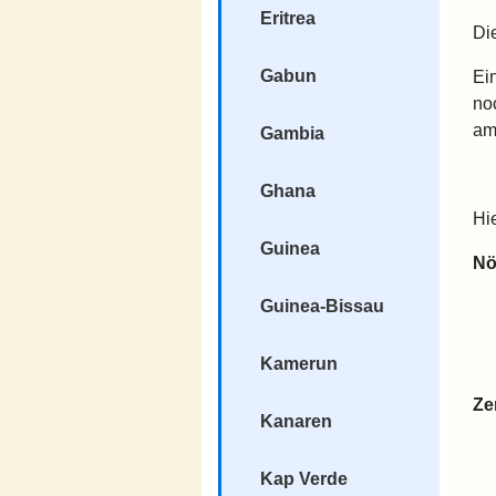
Eritrea
Di
Gabun
Ei
no
am
Gambia
Ghana
Hi
Guinea
Nö
Guinea-Bissau
Kamerun
Ze
Kanaren
Kap Verde