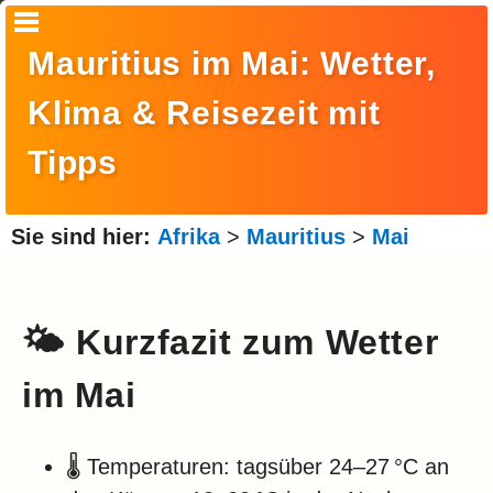
Startseite
Mauritius im Mai: Wetter,
Suche
Klima & Reisezeit mit
Europa
Tipps
Amerika
Asien
Sie sind hier:
Afrika
>
Mauritius
>
Mai
Afrika
Ozeanien
🌤️ Kurzfazit zum Wetter
Arktis
im Mai
Antarktis
Reisemonat
🌡️ Temperaturen: tagsüber 24–27 °C an