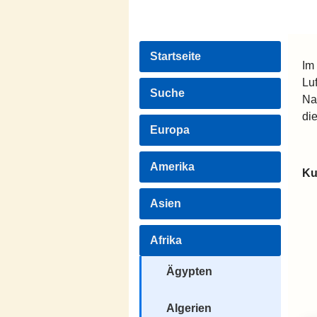
Startseite
Im
Luf
Suche
Na
di
Europa
Amerika
Ku
Asien
Afrika
Ägypten
Algerien