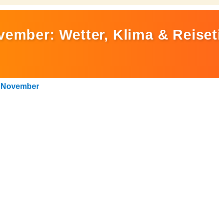
vember: Wetter, Klima & Reiset
>
November