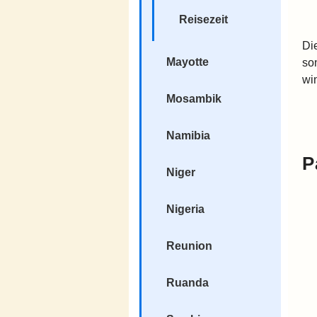
Reisezeit
Di
Mayotte
so
wi
Mosambik
Namibia
P
Niger
Nigeria
Reunion
Ruanda