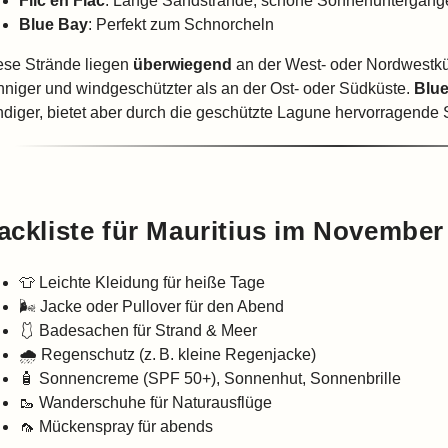
Flic en Flac
: Lange Sandstrände, schöne Sonnenuntergäng
Blue Bay
: Perfekt zum Schnorcheln
ese Strände liegen
überwiegend
an der West- oder Nordwestküs
nniger und windgeschützter als an der Ost- oder Südküste.
Blu
ndiger, bietet aber durch die geschützte Lagune hervorragende
ackliste für Mauritius im November
👕 Leichte Kleidung für heiße Tage
🌬️ Jacke oder Pullover für den Abend
🩱 Badesachen für Strand & Meer
🌧️ Regenschutz (z. B. kleine Regenjacke)
🧴 Sonnencreme (SPF 50+), Sonnenhut, Sonnenbrille
🥾 Wanderschuhe für Naturausflüge
🦟 Mückenspray für abends