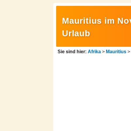
Mauritius im No
Urlaub
Sie sind hier:
Afrika
>
Mauritius