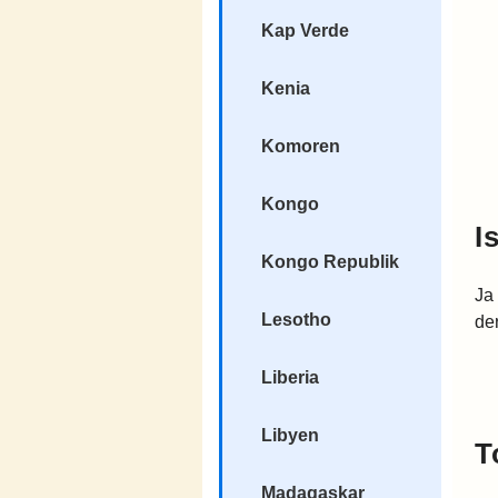
Kap Verde
Kenia
Komoren
Kongo
I
Kongo Republik
Ja
Lesotho
de
Liberia
Libyen
T
Madagaskar