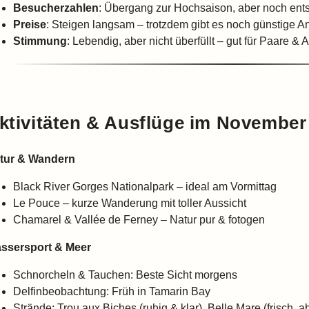
Besucherzahlen
: Übergang zur Hochsaison, aber noch ent
Preise
: Steigen langsam – trotzdem gibt es noch günstige 
Stimmung
: Lebendig, aber nicht überfüllt – gut für Paare & 
ktivitäten & Ausflüge im November
tur & Wandern
Black River Gorges Nationalpark – ideal am Vormittag
Le Pouce – kurze Wanderung mit toller Aussicht
Chamarel & Vallée de Ferney – Natur pur & fotogen
ssersport & Meer
Schnorcheln & Tauchen: Beste Sicht morgens
Delfinbeobachtung: Früh in Tamarin Bay
Strände: Trou aux Biches (ruhig & klar), Belle Mare (frisch, ab