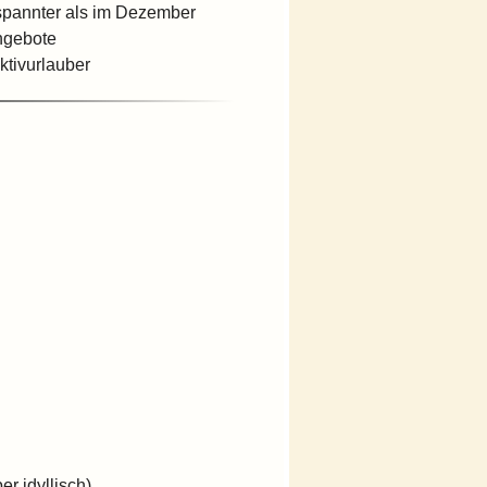
spannter als im Dezember
Angebote
Aktivurlauber
er idyllisch)