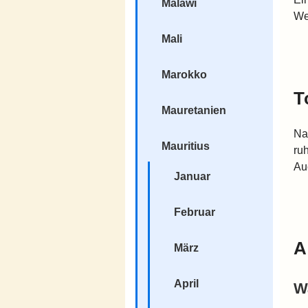
Malawi
We
Mali
Marokko
T
Mauretanien
Na
Mauritius
ruh
Au
Januar
Februar
A
März
April
W