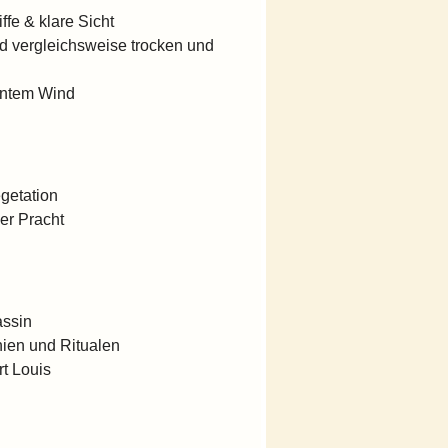
fe & klare Sicht
nd vergleichsweise trocken und
tantem Wind
egetation
ler Pracht
assin
nien und Ritualen
t Louis