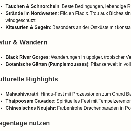
Tauchen & Schnorcheln
: Beste Bedingungen, lebendige Rif
Strände im Nordwesten
: Flic en Flac & Trou aux Biches si
windgeschützt
Kitesurfen & Segeln
: Besonders an der Ostküste mit kons
atur & Wandern
Black River Gorges
: Wanderungen in üppiger, tropischer V
Botanische Gärten (Pamplemousses)
: Pflanzenwelt in vol
lturelle Highlights
Mahashivaratri
: Hindu-Fest mit Prozessionen zum Grand B
Thaipoosam Cavadee
: Spirituelles Fest mit Tempelzeremo
Chinesisches Neujahr
: Farbenfrohe Drachenparaden in Por
egentage nutzen