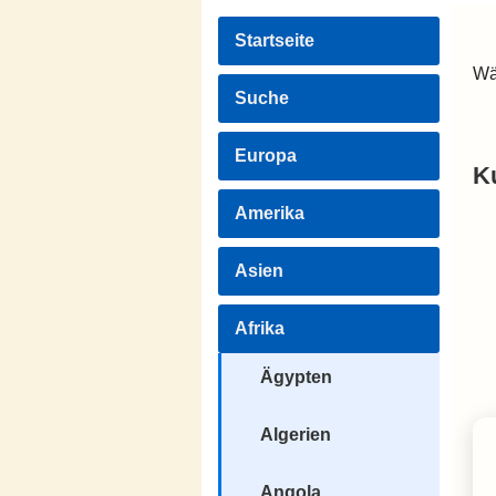
Startseite
Wä
Suche
Europa
K
Amerika
Asien
Afrika
Ägypten
Algerien
Angola