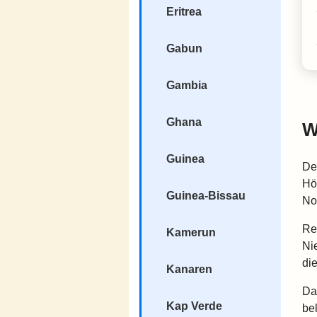
Eritrea
Gabun
Gambia
Ghana
W
Guinea
Der
Hö
Guinea-Bissau
No
Re
Kamerun
Ni
di
Kanaren
Da
Kap Verde
be