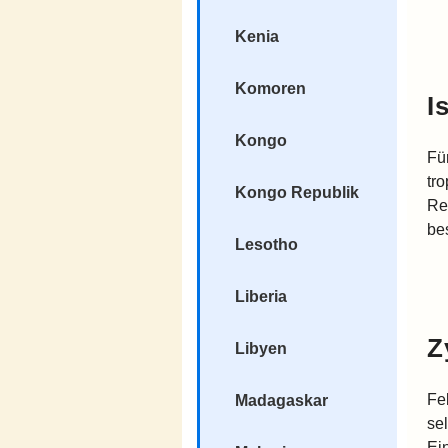
Kenia
Komoren
I
Kongo
Fü
tr
Kongo Republik
Re
be
Lesotho
Liberia
Z
Libyen
Fe
Madagaskar
sel
Ei