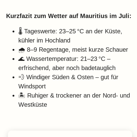
Klima
Impressum & Datenschutz
Kurzfazit zum Wetter auf Mauritius im Juli:
🌡️ Tageswerte: 23–25 °C an der Küste,
kühler im Hochland
🌧️ 8–9 Regentage, meist kurze Schauer
🌊 Wassertemperatur: 21–23 °C –
erfrischend, aber noch badetauglich
💨 Windiger Süden & Osten – gut für
Windsport
🏝️ Ruhiger & trockener an der Nord- und
Westküste