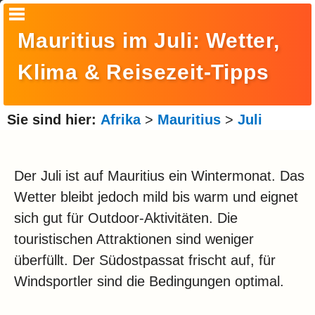
Startseite
Mauritius im Juli: Wetter,
Suche
Klima & Reisezeit-Tipps
Europa
Amerika
Sie sind hier:
Afrika
>
Mauritius
>
Juli
Asien
Afrika
Der Juli ist auf Mauritius ein Wintermonat. Das
Wetter bleibt jedoch mild bis warm und eignet
Ozeanien
sich gut für Outdoor-Aktivitäten. Die
Arktis
touristischen Attraktionen sind weniger
überfüllt. Der Südostpassat frischt auf, für
Antarktis
Windsportler sind die Bedingungen optimal.
Reisemonat