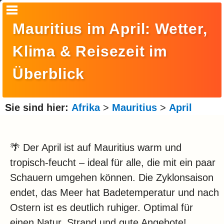
Startseite
Mauritius im April: Wetter,
Suche
Klima & Reisezeit im
Europa
Überblick
Amerika
Asien
Sie sind hier:
Afrika
>
Mauritius
>
April
Afrika
Ozeanien
🌴 Der April ist auf Mauritius warm und
tropisch-feucht – ideal für alle, die mit ein paar
Arktis
Schauern umgehen können. Die Zyklonsaison
Antarktis
endet, das Meer hat Badetemperatur und nach
Reisemonat
Ostern ist es deutlich ruhiger. Optimal für
einen Natur, Strand und gute Angebote!