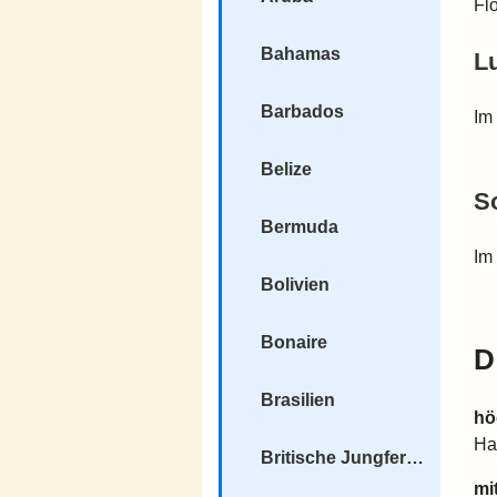
Fl
Bahamas
Lu
Barbados
Im 
Belize
S
Bermuda
Im
Bolivien
Bonaire
D
Brasilien
hö
Ha
Britische Jungferninseln
mi