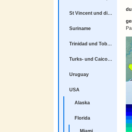
du
St Vincent und die Grenadinen
ge
Pa
Suriname
Trinidad und Tobago
Turks- und Caicosinseln
Uruguay
USA
Alaska
Florida
Miami