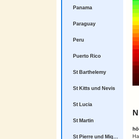
Panama
Paraguay
Peru
Puerto Rico
St Barthelemy
St Kitts und Nevis
St Lucia
N
St Martin
hö
Ha
St Pierre und Miquelon