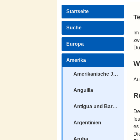
Startseite
T
Suche
Im
zw
Europa
Du
Amerika
W
Amerikanische Jungferninseln
Au
Anguilla
R
Antigua und Barbuda
De
fe
Argentinien
es
Di
Aruba