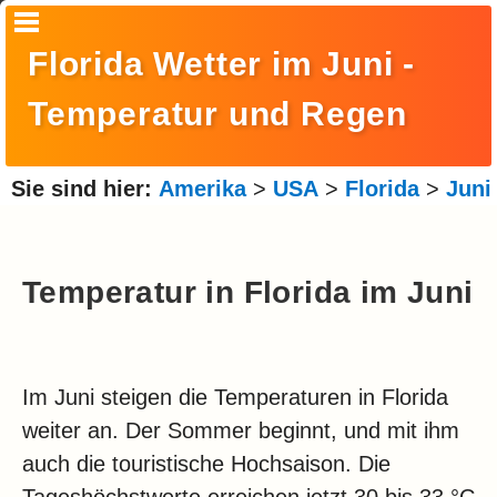
Startseite
Florida Wetter im Juni -
Suche
Temperatur und Regen
Europa
Amerika
Sie sind hier:
Amerika
>
USA
>
Florida
>
Juni
Asien
Afrika
Temperatur in Florida im Juni
Ozeanien
Arktis
Im Juni steigen die Temperaturen in Florida
Antarktis
weiter an. Der Sommer beginnt, und mit ihm
Reisemonat
auch die touristische Hochsaison. Die