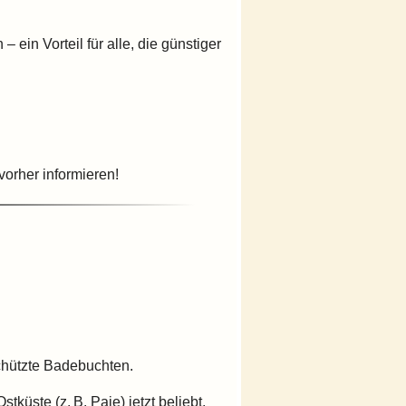
ein Vorteil für alle, die günstiger
orher informieren!
hützte Badebuchten.
küste (z. B. Paje) jetzt beliebt.