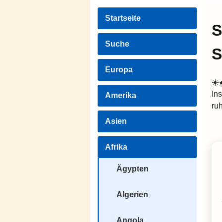
Startseite
S
Suche
S
Europa
☀️
Ins
Amerika
ru
Asien
Afrika
Ägypten
Algerien
Angola