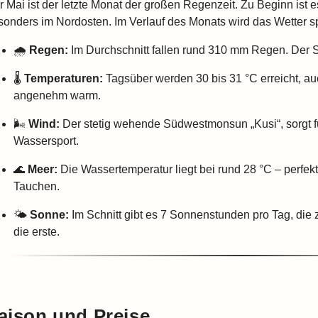
r Mai ist der letzte Monat der großen Regenzeit. Zu Beginn ist e
sonders im Nordosten. Im Verlauf des Monats wird das Wetter sp
🌧️
Regen:
Im Durchschnitt fallen rund 310 mm Regen. Der S
🌡️
Temperaturen:
Tagsüber werden 30 bis 31 °C erreicht, auc
angenehm warm.
🌬️
Wind:
Der stetig wehende Südwestmonsun „Kusi“, sorgt für
Wassersport.
🌊
Meer:
Die Wassertemperatur liegt bei rund 28 °C – perfe
Tauchen.
🌤️
Sonne:
Im Schnitt gibt es 7 Sonnenstunden pro Tag, die z
die erste.
aison und Preise