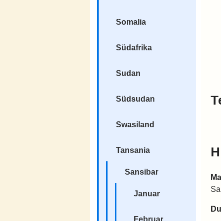
Somalia
Südafrika
Sudan
T
Südsudan
Swasiland
H
Tansania
Sansibar
Ma
Sa
Januar
Du
Februar