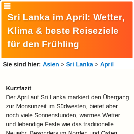
Startseite
Sri Lanka im April: Wetter,
Suche
Klima & beste Reiseziele
Europa
für den Frühling
Amerika
Asien
Sie sind hier:
Asien
>
Sri Lanka
>
April
Afrika
Ozeanien
Kurzfazit
Der April auf Sri Lanka markiert den Übergang
Arktis
zur Monsunzeit im Südwesten, bietet aber
Antarktis
noch viele Sonnenstunden, warmes Wetter
Reisemonat
und lebendige Feste wie das traditionelle
Neujahr. Besonders im Norden und Osten