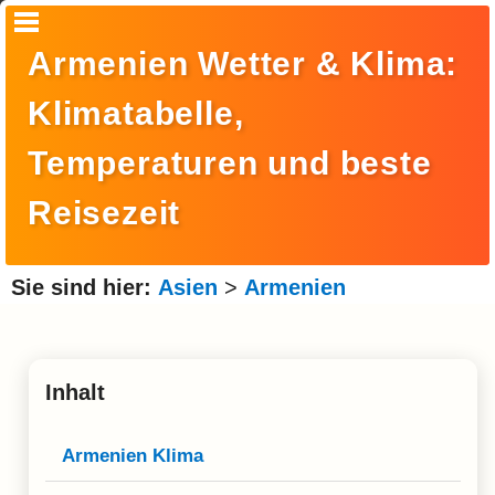
Startseite
Armenien Wetter & Klima:
Suche
Klimatabelle,
Europa
Temperaturen und beste
Amerika
Reisezeit
Asien
Afrika
Sie sind hier:
Asien
>
Armenien
Ozeanien
Arktis
Inhalt
Antarktis
Reisemonat
Armenien Klima