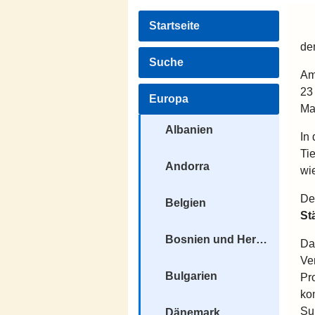
Startseite
de
Suche
Am
23
Europa
Ma
Albanien
In
Ti
Andorra
wi
De
Belgien
St
Bosnien und Herzegowina
Da
Ve
Bulgarien
Pr
ko
Su
Dänemark