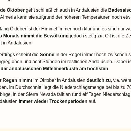
de Oktober
geht schließlich auch in Andalusien die
Badesais
 Almeria kann sie aufgrund der höheren Temperaturen noch etw
fang Oktober ist der Himmel immer noch klar und es sind nur 
s Monats nimmt die Bewölkung
jedoch stetig
zu
. Oft ist die
t in Andalusien.
lerdings scheint die
Sonne
in der Regel immer noch zwischen s
rgregionen und acht Stunden im restlichen Andalusien. Dabei is
 der andalusischen Mittelmeerküste am höchsten
.
r
Regen nimmt
im Oktober in Andalusien
deutlich zu
, v.a. we
lden. Im Durchschnitt liegt die Niederschlagsmenge bei bis zu 7
birge, in der Sierra Nevada fällt an rund elf Tagen Niederschlag
dalusien
immer wieder Trockenperioden
auf.