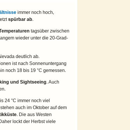
ltnisse
immer noch hoch,
etzt
spürbar ab
.
Temperaturen
tagsüber zwischen
 langem wieder unter die 20-Grad-
Nevada deutlich ab.
egionen ist nach Sonnenuntergang
in noch 18 bis 19 °C gemessen.
king und Sightseeing
. Auch
en.
is 24 °C immer noch viel
i stehen auch im Oktober auf dem
tikküste
. Die aus Westen
aher lockt der Herbst viele