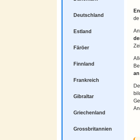
En
Deutschland
de
An
Estland
de
Zei
Färöer
Al
Finnland
Be
an
Frankreich
De
bi
Gibraltar
Ge
An
Griechenland
Grossbritannien