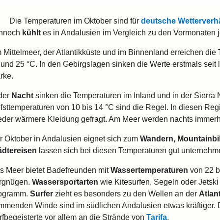
Die Temperaturen im Oktober sind für
deutsche Wetterverhä
nnoch
kühlt
es in Andalusien im Vergleich zu den Vormonaten j
 Mittelmeer, der Atlantikküste und im Binnenland erreichen die
 und 25 °C. In den Gebirgslagen sinken die Werte erstmals seit
rke.
 der
Nacht
sinken die Temperaturen im Inland und in der Sierra 
efsttemperaturen von 10 bis 14 °C sind die Regel. In diesen R
eder wärmere Kleidung gefragt. Am Meer werden nachts immerh
r Oktober in Andalusien eignet sich zum
Wandern, Mountainbi
ädtereisen
lassen sich bei diesen Temperaturen gut unternehm
s Meer bietet Badefreunden mit
Wassertemperaturen
von 22 b
rgnügen.
Wassersportarten
wie Kitesurfen, Segeln oder Jetsk
ogramm.
Surfer
zieht es besonders zu den Wellen an der
Atlan
mmenden Winde sind im südlichen Andalusien etwas kräftiger. D
rfbegeisterte vor allem an die Strände von
Tarifa
.