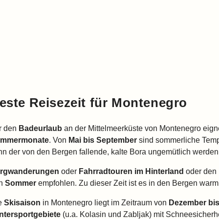
este Reisezeit für Montenegro
r den
Badeurlaub
an der Mittelmeerküste von Montenegro eigne
mmermonate
. Von
Mai bis September
sind sommerliche Tempe
nn der von den Bergen fallende, kalte Bora ungemütlich werden
rgwanderungen
oder
Fahrradtouren im Hinterland
oder den
n
Sommer
empfohlen. Zu dieser Zeit ist es in den Bergen warm
e
Skisaison
in Montenegro liegt im Zeitraum von
Dezember bis
ntersportgebiete
(u.a. Kolasin und Zabljak) mit Schneesicherhe