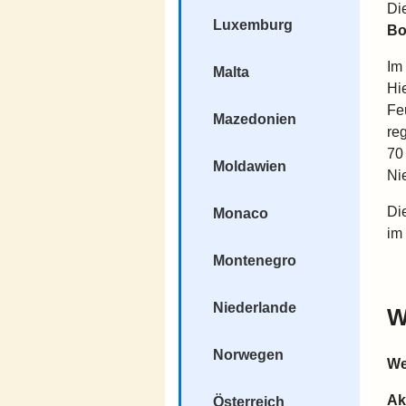
Di
Luxemburg
Bo
Im
Malta
Hi
Fe
Mazedonien
re
70
Moldawien
Ni
Di
Monaco
im
Montenegro
Niederlande
W
Norwegen
We
Ak
Österreich