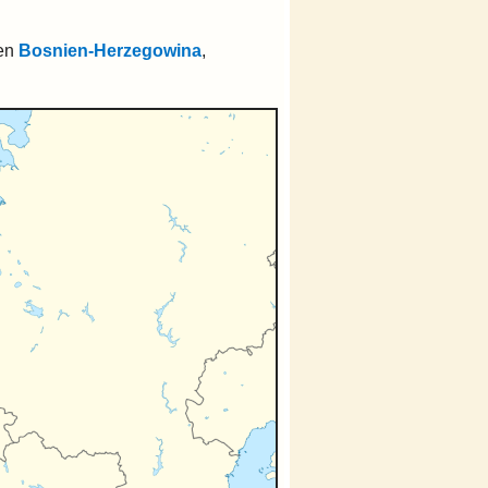
hen
Bosnien-Herzegowina
,