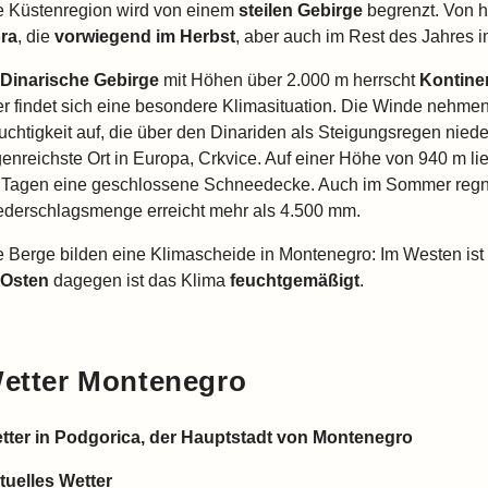
e Küstenregion wird von einem
steilen Gebirge
begrenzt. Von h
ra
, die
vorwiegend im Herbst
, aber auch im Rest des Jahres i
Dinarische Gebirge
mit Höhen über 2.000 m herrscht
Kontine
er findet sich eine besondere Klimasituation. Die Winde nehmen
uchtigkeit auf, die über den Dinariden als Steigungsregen nieder
genreichste Ort in Europa, Crkvice. Auf einer Höhe von 940 m li
 Tagen eine geschlossene Schneedecke. Auch im Sommer regnet 
ederschlagsmenge erreicht mehr als 4.500 mm.
e Berge bilden eine Klimascheide in Montenegro: Im Westen ist
Osten
dagegen ist das Klima
feuchtgemäßigt
.
etter Montenegro
tter in Podgorica, der Hauptstadt von Montenegro
tuelles Wetter