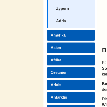
Zypern
Adria
Amerika
Asien
B
Afrika
Fü
So
Ozeanien
ka
Be
Arktis
de
Antarktis
Di
Wi