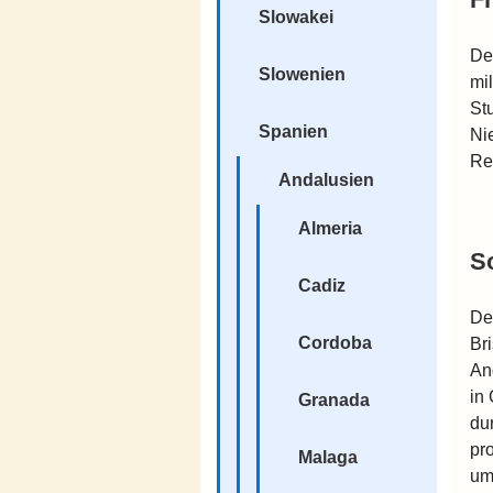
Slowakei
De
Slowenien
mi
Stu
Spanien
Ni
Re
Andalusien
Almeria
S
Cadiz
De
Cordoba
Br
An
in 
Granada
du
pr
Malaga
um