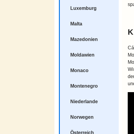
sp
Luxemburg
Malta
K
Mazedonien
Cá
Mo
Moldawien
Mo
Wi
Monaco
de
un
Montenegro
Niederlande
Norwegen
Österreich