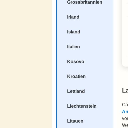
Grossbritannien
Irland
Island
Italien
Kosovo
Kroatien
L
Lettland
Cá
Liechtenstein
An
vo
Litauen
We