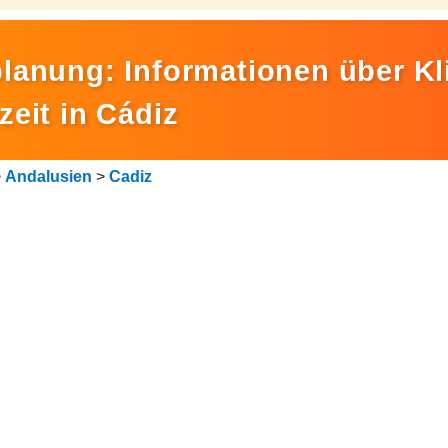
lanung: Informationen über Kl
zeit in Cádiz
>
Andalusien
>
Cadiz