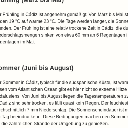
r Frühling in Cádiz ist angenehm gemäßigt. Von März bis Mai s
lden 19 °C auf warme 23 °C. Die Tage werden länger, die Sonne 
nden. Der Frühling ist eine relativ trockene Zeit in Cádiz, die d
ederschlagsmengen sinken von etwa 60 mm an 6 Regentagen i
gentagen im Mai.
ommer (Juni bis August)
r Sommer in Cádiz, typisch für die südspanische Küste, ist war
isen vom Atlantischen Ozean gibt es hier nicht so extreme Hitz
dalusiens. Von Juni bis August liegen die Tagestemperaturen 
Cadiz sind sehr trocken, es fällt quasi kein Regen. Der feuchtes
rchschnittlich 7 mm Niederschlag. Die Sonnenscheindauer ist 
o Tag beeindruckend. Diese Bedingungen machen den Sommer in
 die zahlreichen Strände der Umgebung zu genießen.