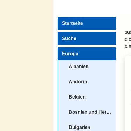
Startseite
su
Suche
di
ei
Europa
Albanien
Andorra
Belgien
Bosnien und Herzegowina
Bulgarien