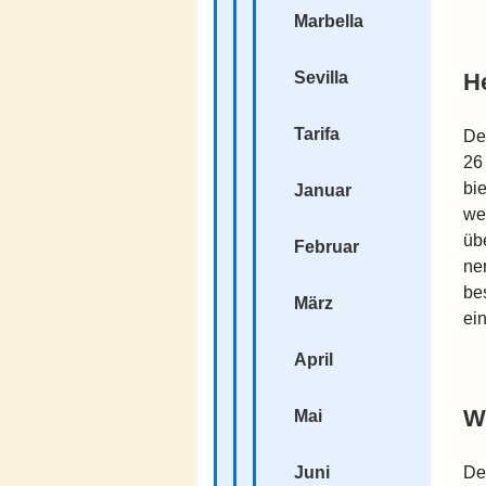
Marbella
H
Sevilla
Tarifa
De
26
bi
Januar
we
üb
Februar
ne
be
März
ein
April
W
Mai
De
Juni