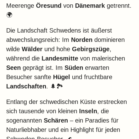
Meerenge
Öresund
von
Dänemark
getrennt.
🌍
Die Landschaft Schwedens ist äußerst
abwechslungsreich: Im
Norden
dominieren
wilde
Wälder
und hohe
Gebirgszüge
,
während die
Landesmitte
von malerischen
Seen
geprägt ist. Im
Süden
erwarten
Besucher sanfte
Hügel
und fruchtbare
Landschaften
. 🌲🏞️
Entlang der schwedischen Küste erstrecken
sich tausende von kleinen
Inseln
, die
sogenannten
Schären
– ein Paradies für
Naturliebhaber und ein Highlight für jeden