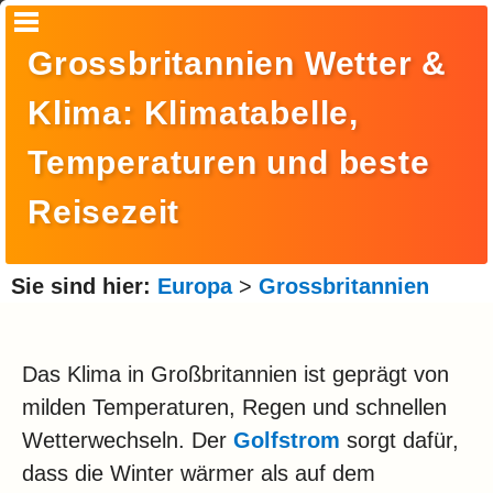
Startseite
Grossbritannien Wetter &
Suche
Klima: Klimatabelle,
Europa
Temperaturen und beste
Amerika
Reisezeit
Asien
Afrika
Sie sind hier:
Europa
>
Grossbritannien
Ozeanien
Arktis
Das Klima in Großbritannien ist geprägt von
milden Temperaturen, Regen und schnellen
Antarktis
Wetterwechseln. Der
Golfstrom
sorgt dafür,
Reisemonat
dass die Winter wärmer als auf dem