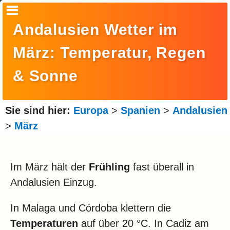
Startseite
Andalusien Wetter im
Suche
März: Temperatur, Regen
Europa
& Sonne
Amerika
Asien
Sie sind hier:
Europa
>
Spanien
>
Andalusien
>
März
Afrika
Ozeanien
Im März hält der
Frühling
fast überall in
Arktis
Andalusien Einzug.
Antarktis
In Malaga und Córdoba klettern die
Reisemonat
Temperaturen
auf über 20 °C. In Cadiz am