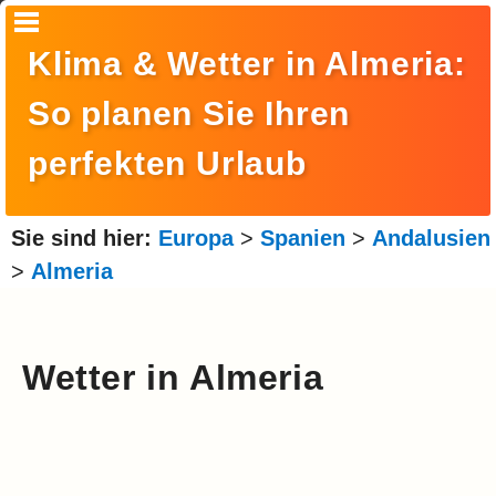
Startseite
Klima & Wetter in Almeria:
Suche
So planen Sie Ihren
Europa
perfekten Urlaub
Amerika
Asien
Sie sind hier:
Europa
>
Spanien
>
Andalusien
>
Almeria
Afrika
Ozeanien
Arktis
Wetter in Almeria
Antarktis
Reisemonat