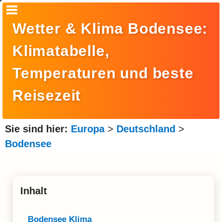
Startseite
Wetter & Klima Bodensee:
Suche
Klimatabelle,
Europa
Temperaturen und beste
Amerika
Reisezeit
Asien
Afrika
Sie sind hier:
Europa
>
Deutschland
>
Ozeanien
Bodensee
Arktis
Antarktis
Inhalt
Reisemonat
Bodensee Klima