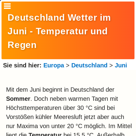
Startseite
Deutschland Wetter im
Suche
Juni - Temperatur und
Europa
Regen
Amerika
Asien
Sie sind hier:
Europa
>
Deutschland
>
Juni
Afrika
Ozeanien
Mit dem Juni beginnt in Deutschland der
Sommer
. Doch neben warmen Tagen mit
Arktis
Höchsttemperaturen über 30 °C sind bei
Antarktis
Vorstößen kühler Meeresluft jetzt aber auch
Reisemonat
nur Maxima von unter 20 °C möglich. Im Mittel
liegt die
Temperatur
bei 15,5 °C. Außerhalb