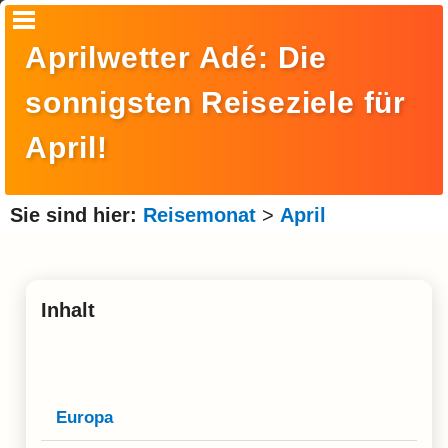
Startseite
Aprilwetter Adé: Die
Suche
sonnigsten Reiseziele für
Europa
April!
Amerika
Asien
Sie sind hier:
Reisemonat
>
April
Afrika
Ozeanien
Inhalt
Arktis
Antarktis
Reisemonat
Europa