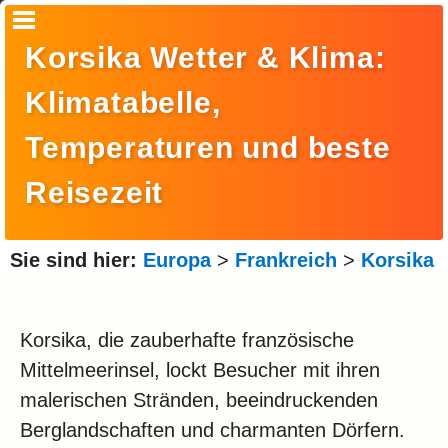
Startseite
Korsika Wetter & Klima:
Suche
Klimatabelle,
Europa
Temperaturen und beste
Amerika
Reisezeit
Asien
Afrika
Sie sind hier:
Europa
>
Frankreich
>
Korsika
Ozeanien
Arktis
Korsika, die zauberhafte französische
Mittelmeerinsel, lockt Besucher mit ihren
Antarktis
malerischen Stränden, beeindruckenden
Reisemonat
Berglandschaften und charmanten Dörfern.