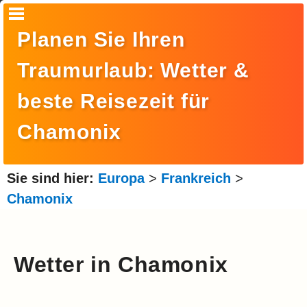
Startseite
Planen Sie Ihren
Suche
Traumurlaub: Wetter &
Europa
beste Reisezeit für
Amerika
Chamonix
Asien
Afrika
Sie sind hier:
Europa
>
Frankreich
>
Ozeanien
Chamonix
Arktis
Antarktis
Wetter in Chamonix
Reisemonat