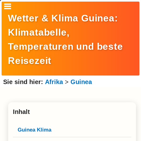
Startseite
Wetter & Klima Guinea:
Suche
Klimatabelle,
Europa
Temperaturen und beste
Amerika
Reisezeit
Asien
Afrika
Sie sind hier:
Afrika
>
Guinea
Ozeanien
Arktis
Inhalt
Antarktis
Reisemonat
Guinea Klima