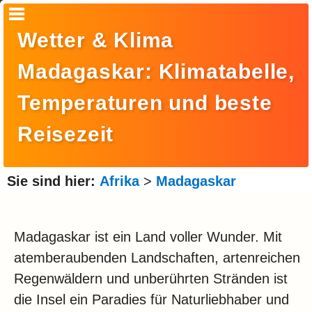
Startseite
Wetter & Klima
Suche
Madagaskar: Klimatabelle,
Europa
Temperaturen und beste
Amerika
Reisezeit
Asien
Afrika
Sie sind hier:
Afrika
>
Madagaskar
Ozeanien
Arktis
Madagaskar ist ein Land voller Wunder. Mit
atemberaubenden Landschaften, artenreichen
Antarktis
Regenwäldern und unberührten Stränden ist
Reisemonat
die Insel ein Paradies für Naturliebhaber und