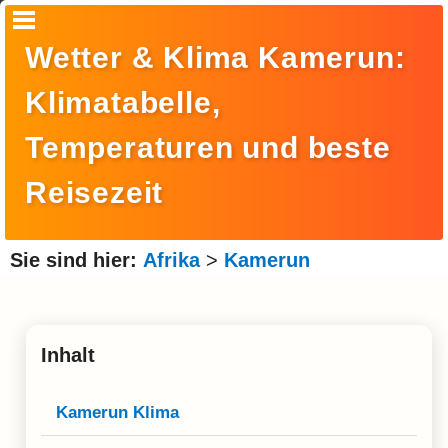
Startseite
Wetter & Klima Kamerun:
Suche
Klimatabelle,
Europa
Temperaturen und beste
Amerika
Reisezeit
Asien
Afrika
Sie sind hier:
Afrika
>
Kamerun
Ozeanien
Arktis
Inhalt
Antarktis
Reisemonat
Kamerun Klima