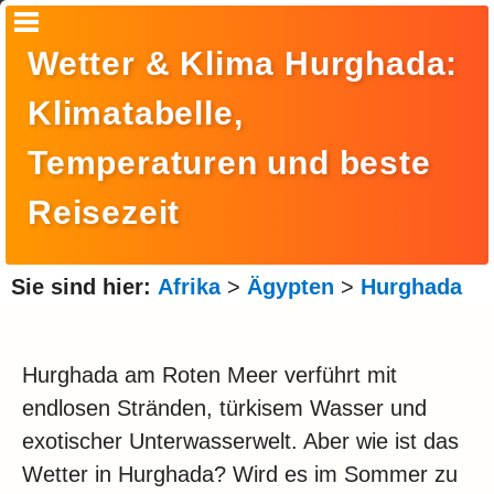
Startseite
Wetter & Klima Hurghada:
Suche
Klimatabelle,
Europa
Temperaturen und beste
Amerika
Reisezeit
Asien
Afrika
Sie sind hier:
Afrika
>
Ägypten
>
Hurghada
Ozeanien
Arktis
Hurghada am Roten Meer verführt mit
endlosen Stränden, türkisem Wasser und
Antarktis
exotischer Unterwasserwelt. Aber wie ist das
Reisemonat
Wetter in Hurghada? Wird es im Sommer zu