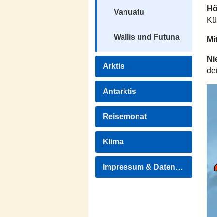
Hö
Vanuatu
Kü
Wallis und Futuna
Mi
Ni
Arktis
de
Antarktis
Reisemonat
Klima
Impressum & Datenschutz