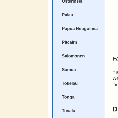
Osterinsel
Palau
Papua Neuguinea
Pitcairn
Salomonen
Fa
Samoa
Ha
We
Tokelau
für
Tonga
D
Tuvalu