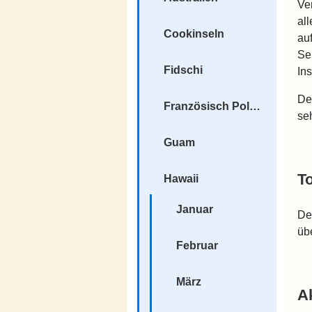
Ve
al
Cookinseln
au
Se
Fidschi
Ins
De
Französisch Polynesien
seh
Guam
T
Hawaii
Januar
De
üb
Februar
März
A