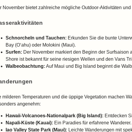
r November bietet zahlreiche mögliche Outdoor-Aktivitäten und k
sseraktivitäten
Schnorcheln und Tauchen:
Erkunden Sie die bunte Unter
Bay (Oʻahu) oder Molokini (Maui).
Surfen:
Der November markiert den Beginn der Surfsaison 
Shore ist bekannt für seine riesigen Wellen und den Vans Tri
Walbeobachtung:
Auf Maui und Big Island beginnt die Wal
anderungen
e milderen Temperaturen und die üppige Vegetation machen 
sonders angenehm:
Hawaii-Volcanoes-Nationalpark (Big Island):
Entdecken Sie
Napali-Küste (Kauai):
Ein Paradies für erfahrene Wanderer.
Iao Valley State Park (Maui):
Leichte Wanderungen mit spekt