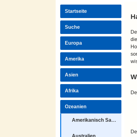
Startseite
H
Suche
De
die
Europa
Ho
so
Amerika
wi
Asien
W
Afrika
De
Ozeanien
Amerikanisch Samoa
De
Australien