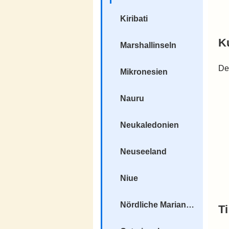
Kiribati
K
Marshallinseln
De
Mikronesien
Nauru
Neukaledonien
Neuseeland
Niue
Nördliche Marianen
T